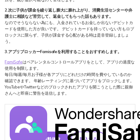
2.次に子供が課金を繰り返し膨大に膨れ上がり、消費生活センターや弁
護士に相談など苦労して、返金してもらった話もあります。
なのでそうならない為にも、入金されているお金しか出ないデビットカ
ードを使用した方が良いです。 デビットカードを持っていない方もロブ
ロックスに限らず、子供が課金する心配がある時は是非登録しましょ
う。
3.アプリブロッカーFamisafeを利用することをおすすめします。
FamiSafe
はペアレンタルコントロールアプリをとして、アプリの過度な
使用を制限します。
毎日/毎週/毎月お子様が各アプリにどれだけの時間を費やしているのか
確認できます。 年齢レーティングに基づいてアプリをブロックします。
YouTubeやTwitterなどのブロックされたアプリを開こうとした際に親御
さんへと即座に警告を送信します。
無料体験
購入する