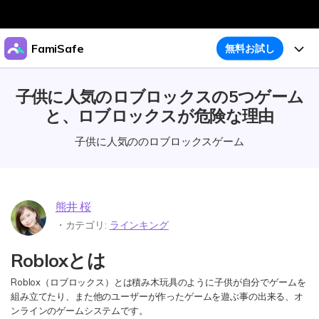
製品
FamiSafe
無料お試し
AIGCサービス
法人・教育・パートナー
機能
子供に人気のロブロックスの5つゲーム
ユーティリティ
概要
と、ロブロックスが危険な理由
企業情報
ガイド
アクティビティレポート
ソリューション
子供に人気ののロブロックスゲーム
位置追跡
プラン＆価格
ダウンロード
アプリブロッカー
購入プラン
サポート
スクリーンタイム
熊井 桜
製品活用
・カテゴリ:
ラインキング
ウェブフィルタ
Robloxとは
製品活用
今すぐ購入
怪しい画像検出
Roblox（ロブロックス）とは積み木玩具のように子供が自分でゲームを
明示コンテンツ検出
お子様のスマホでペアレンタルコントロール
組み立てたり、また他のユーザーが作ったゲームを遊ぶ事の出来る、オ
ダウンロード
ログイン
ンラインのゲームシステムです。