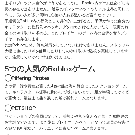
まずロブロックス自体がそうであるように、Roblox内ゲームは必ずしも
悪の存在ではありません。 通常のインターネットやリアル世界と同じよ
うに、良い人が多い同時に心無い人も多数いると言うだけです。
不適切なRoblox内の行為として具体的に上げると、子供が作った自分の
キャラクターに性行為やハッキングを持ちかける人がいたり、現実のお
金でのやり取りを求める。またプレイヤーのゲーム内の金貨を奪うプレ
イヤーも存在します。
勿論Roblox自体、何も対策をしていないわけでありません。スタッフを
大幅に使ったりAIを使用したりしてのやり取りの監視を実施しています
が、注意していかなければいけません。
5つの人気のRobloxゲーム
◯Pilfering Pirates
赤や青、緑や黄色と言った4色の船と海を舞台にしたアクションゲーム
で、キャラクターを派手に動かして戦い合います。 船が半壊してゆく姿
が豪快で、最後まで生き残った船が勝利チームとなります。
◯PETSHOP
ペットショップの店員になって、着替えや色を変えると言った動物達の
お世話ができます。 また逆にプレイヤーがペットとなって店員から逃げ
る遊びも可能など、バラエティに富んだゲームと言えます。