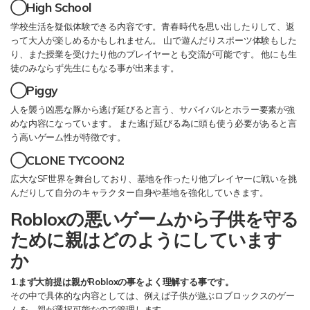
◯High School
学校生活を疑似体験できる内容です。青春時代を思い出したりして、返
って大人が楽しめるかもしれません。 山で遊んだりスポーツ体験もした
り、また授業を受けたり他のプレイヤーとも交流が可能です。 他にも生
徒のみならず先生にもなる事が出来ます。
◯Piggy
人を襲う凶悪な豚から逃げ延びると言う、サバイバルとホラー要素が強
めな内容になっています。 また逃げ延びる為に頭も使う必要があると言
う高いゲーム性が特徴です。
◯CLONE TYCOON2
広大なSF世界を舞台しており、基地を作ったり他プレイヤーに戦いを挑
んだりして自分のキャラクター自身や基地を強化していきます。
Robloxの悪いゲームから子供を守る
ために親はどのようにしています
か
1.まず大前提は親がRobloxの事をよく理解する事です。
その中で具体的な内容としては、例えば子供が遊ぶロブロックスのゲー
ムを、親が選択可能なので管理します。