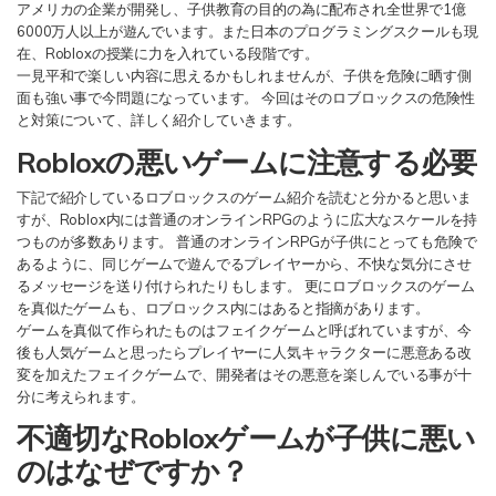
アメリカの企業が開発し、子供教育の目的の為に配布され全世界で1億
6000万人以上が遊んでいます。また日本のプログラミングスクールも現
在、Robloxの授業に力を入れている段階です。
検索
一見平和で楽しい内容に思えるかもしれませんが、子供を危険に晒す側
面も強い事で今問題になっています。 今回はそのロブロックスの危険性
と対策について、詳しく紹介していきます。
Robloxの悪いゲームに注意する必要
下記で紹介しているロブロックスのゲーム紹介を読むと分かると思いま
すが、Roblox内には普通のオンラインRPGのように広大なスケールを持
つものが多数あります。 普通のオンラインRPGが子供にとっても危険で
あるように、同じゲームで遊んでるプレイヤーから、不快な気分にさせ
るメッセージを送り付けられたりもします。 更にロブロックスのゲーム
を真似たゲームも、ロブロックス内にはあると指摘があります。
ゲームを真似て作られたものはフェイクゲームと呼ばれていますが、今
後も人気ゲームと思ったらプレイヤーに人気キャラクターに悪意ある改
変を加えたフェイクゲームで、開発者はその悪意を楽しんでいる事が十
分に考えられます。
不適切なRobloxゲームが子供に悪い
のはなぜですか？