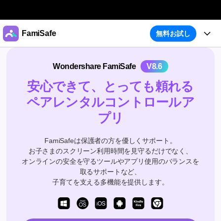
製品
FamiSafe
無料お試し
AIGCサービス
法人・教育・パートナー
機能
Wondershare FamiSafe
V8.6
ユーティリティ
概要
企業情報
ガイド
アクティビティレポート
安心できて、
とっても頼れる
ソリューション
ペアレンタルコントロール
ア
位置追跡
プラン＆価格
ダウンロード
プリ
アプリブロッカー
購入プラン
サポート
スクリーンタイム
FamiSafeは保護者の方を優しくサポート。
お子さまのスクリーン利用時間を見守るだけでなく、
製品活用
ウェブフィルタ
オンラインの安全を守るツールやアプリ使用のバランスを
取るサポートなど、
製品活用
今すぐ購入
怪しい画像検出
子育てを支える多機能を提供します。
お子様のスマホでペアレンタルコントロール
明示コンテンツ検出
ダウンロード
ログイン