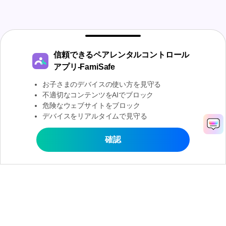
信頼できるペアレンタルコントロール
アプリ-FamiSafe
お子さまのデバイスの使い方を見守る
不適切なコンテンツをAIでブロック
危険なウェブサイトをブロック
デバイスをリアルタイムで見守る
信頼できるペアレンタルコントロールアプリ-
FamiSafe
確認
確認
子供たちのデジタル世界を、安心して見守るた
めに
製品
会社情報