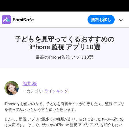
製品
FamiSafe
無料お試し
AIGCサービス
法人・教育・パートナー
機能
子どもを見守ってくるおすすめの
ユーティリティ
概要
iPhone 監視 アプリ10選
企業情報
ガイド
アクティビティレポート
ソリューション
最高のiPhone監視 アプリ10選
位置追跡
プラン＆価格
ダウンロード
アプリブロッカー
購入プラン
サポート
スクリーンタイム
熊井 桜
製品活用
・カテゴリ:
ラインキング
ウェブフィルタ
iPhoneをお使いの方で、子どもを有害サイトから守りたく、監視 アプリ
製品活用
今すぐ購入
怪しい画像検出
を使ってみたいという方も多いと思います。
明示コンテンツ検出
お子様のスマホでペアレンタルコントロール
しかし、監視 アプリは数多くの種類があり、自分に合ったものを探すの
ダウンロード
ログイン
は大変です。 そこで、幾つかのiPhone 監視 アプリアプリを紹介したい