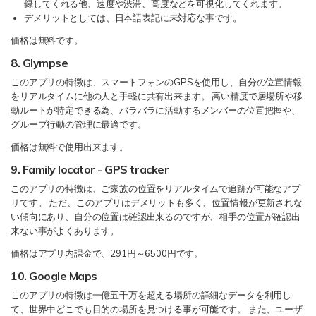
録してくれる他、速度や渋滞、高度などを可視化してくれます。
デメリットとしては、日本語表記に未対応な事です。
価格は無料です。
8. Glympse
このアプリの特徴は、スマートフォンのGPSを使用し、自分の位置情報
をリアルタイムに他の人と手軽に共有出来ます。 高い精度で居場所や移
動ルートが特定できる為、バラバラに活動するメンバーの位置把握や、
グループ行動の管理に最適です。
価格は無料で使用出来ます。
9. Family locator - GPS tracker
このアプリの特徴は、ご家族の位置をリアルタイムで追跡が可能なアプ
リです。 ただ、このアプリはデメリットも多く、位置情報が更新されな
い傾向にあり、自分の位置は確認出来るのですが、相手の位置が確認出
来ない事がよくあります。
価格はアプリ内課金で、291円～6500円です。
10. Google Maps
このアプリの特徴は一億五千万を超える場所の詳細なデータを利用し
て、世界中どこでも目的の場所を見つける事が可能です。 また、ユーザ