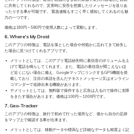
に共有してくれるので、災害時に安否を把握したりメッセージを送りあ
ったりする事が可能です。 緊急速報もすごく早く感知してくれるのも魅
力の一つです。
価格は180円～580円で使用人数によって変動します。
6. Where’s My Droid
このアプリの特徴は、電話を落とした場合や何処かに忘れてきて紛失し
た場合に見つけてくれるアプリです。
メリットとしては、このアプリ電話紛失時に着信音のボリュームを上
げて電話を鳴らしてくれます。 また、電話の着信音が聞こえないほ
ど近くにない場合に備え、GoogleマップにリンクするGPS機能を搭
載しており、注目の単語を含んだテキストメッセージ又はオンライン
コマンダーで追跡出来る機能があります。
デメリットとしては、無料版で操作すると広告は入るので操作に支障
をきたす場合があります。価格は100円～1000円です。
7. Geo-Tracker
このアプリの特徴は、旅行で初めて行った場所など、後から自分の足跡
をマップ上で確認する事が出来ます。
メリットとしては、移動データや標高など詳細なデータも精度よく記