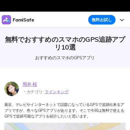
製品
FamiSafe
無料お試し
AIGCサービス
法人・教育・パートナー
機能
無料でおすすめのスマホのGPS追跡アプ
ユーティリティ
概要
リ10選
企業情報
ガイド
アクティビティレポート
ソリューション
おすすめのスマホのGPSアプリ
位置追跡
プラン＆価格
ダウンロード
アプリブロッカー
購入プラン
サポート
スクリーンタイム
熊井 桜
製品活用
・カテゴリ:
ラインキング
ウェブフィルタ
最近、テレビやインターネットで話題になっているGPSで追跡出来るア
製品活用
今すぐ購入
怪しい画像検出
プリですが、色々なGPSアプリがあります。そこで今回は無料で使える
明示コンテンツ検出
GPSで追跡可能なアプリを紹介したいと思います。
お子様のスマホでペアレンタルコントロール
ダウンロード
ログイン