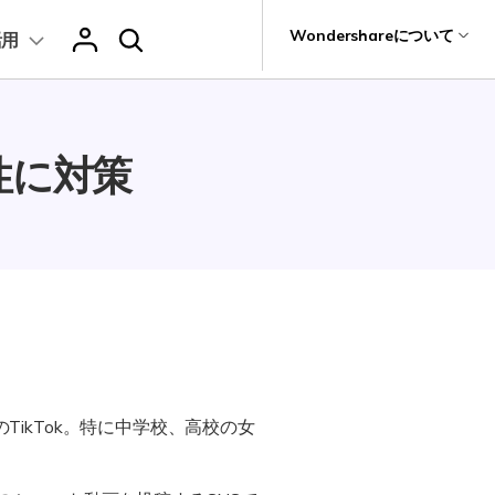
サポート
Wondershareについて
活用
ィリティ
会社情報
ロール
復元・バックアップ
データ復元・転送
法人様向けお問い合わせ窓口
性に対策
it
Dr.Fone
Wondershareについて
怪しい画像検出
元ソフト
Recoverit
サポートセンター
t
明示コンテンツ検出
真・ファイル修復ソフト
e
フォン管理ソフト
Trans
のデータ転送ソフト
fe
全を守るアプリ
TikTok。特に中学校、高校の女