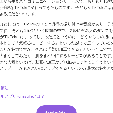
は中国から生まれたコミュニケーションサービスで、もともと15秒
Wondershare製品一覧
っと手軽なTikTokに変わってきたものです。 子どもがTikTo
きる点だといいます。
の魅力としては、TikTokの中では流行の振り付けや音楽があり
です。 それは15秒という時間の中で、気軽に有名人のダンス
がTikTokにはまってしまった点というのは、どうやらこの辺
本として「気軽るにコピーする」といった感じで広まっている
ことが魅力ですが、それは「美顔加工できる」といった点です。
大きくしてみたり、肌をきれいにするサービスがあることです
）の大きな人気といえば、動画の加工がプロ並みにできてしまうと
アップ、しかもきれいにアップできるというのが最大の魅力と
対策法
ルアプリFamisafeとは？