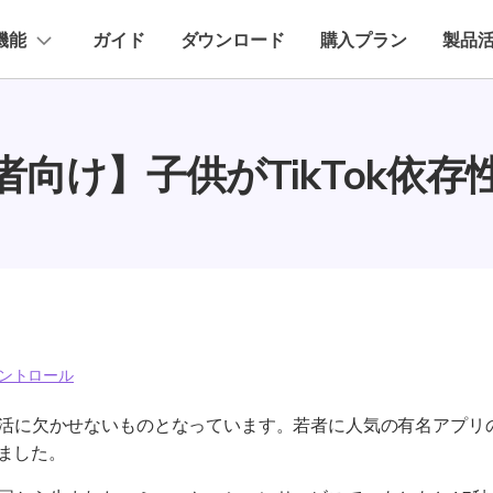
法人・教育・パートナー
企業情報
プラン＆価格
機能
ガイド
ダウンロード
購入プラン
製品
ョン
ユーテ
会社概要
お子様のスマホでペアレンタルコント
創業者メッセージ
ューション
PDF編集
作図＆製図
動画編集＆変換
データ
者向け】子供がTikTok依存
採用情報
t
PDFelement
EdrawMind
Filmora
Recover
スクリーンタイム
Android ペアレンタルコントロール
PDF編集ソフト
データ復
お問い合わせ
EdrawMax
UniConverter
PDFelement Cloud
Repairi
ウェブフィルタ
iPhone ペアレンタルコントロール
電子署名とクラウドサービス
動画・写
HiPDF
Dr.Fon
PDF編集オンラインツール
スマート
FamiSafe活用の小技
Mobile
スマホ間
無料お試し
ントロール
FamiSa
子供の安
常生活に欠かせないものとなっています。若者に人気の有名アプリの
ました。