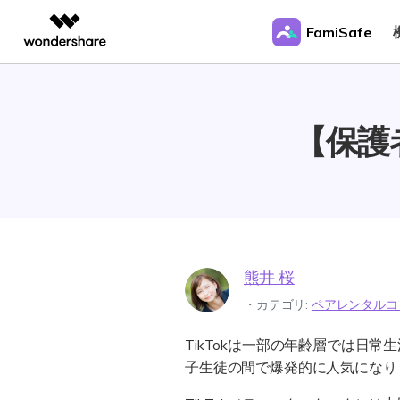
製品
FamiSafe
AIGCサービス
概要
ソリューシ
製品活用
動画編集＆変換
作図＆製図
PDF ソリ
法人向け
【保護
Filmora
EdrawMax
PDFelemen
学生・教員向け
アクティビティレポート
ネットいじめ防止
動画編集ソフト
ベクタードローソフト
代理店募集
UniConverter
EdrawMind
位置追跡
動画変換ソフト
マインドマップソフト
パートナープログラム
アプリブロッカー
DVD Memory
DVD作成ソフト
DemoCreator
熊井 桜
画面録画ソフト
SelfyzAI
・カテゴリ:
ペアレンタルコ
AI動画・画像編集アプリ
TikTokは一部の年齢層では日
ToMoviee AI
オールインワンAI生成プラットフォーム
子生徒の間で爆発的に人気になり