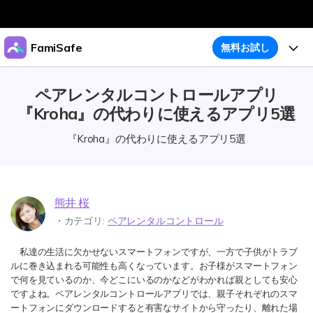
製品
FamiSafe
無料お試し
AIGCサービス
法人・教育・パートナー
機能
ペアレンタルコントロールアプリ
ユーティリティ
概要
『Kroha』の代わりに使えるアプリ5選
企業情報
ガイド
アクティビティレポート
ソリューション
『Kroha』の代わりに使えるアプリ5選
位置追跡
プラン＆価格
ダウンロード
アプリブロッカー
購入プラン
サポート
スクリーンタイム
熊井 桜
製品活用
・カテゴリ:
ペアレンタルコントロール
ウェブフィルタ
私達の生活に欠かせないスマートフォンですが、一方で子供がトラブ
製品活用
今すぐ購入
怪しい画像検出
ルに巻き込まれる可能性も高くなっています。お子様がスマートフォン
明示コンテンツ検出
で何を見ているのか、今どこにいるのかなどがわかれば親としても安心
お子様のスマホでペアレンタルコントロール
ですよね。ペアレンタルコントロールアプリでは、親子それぞれのスマ
ダウンロード
ログイン
ートフォンにダウンロードすると有害なサイトから守ったり、離れた場