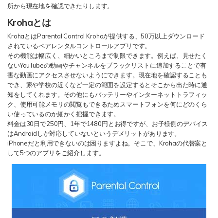
所から現在地を確認できたりします。
Krohaとは
検索
KrohaとはParental Control Krohaが提供する、50万以上ダウンロード
されているペアレンタルコントロールアプリです。
その機能は幅広く、細かいところまで制限できます。例えば、見せたく
ないYouTubeの動画やチャンネルをブラックリストに追加することで有
害な動画にアクセスさせないようにできます。現在地を確認することも
でき、家や学校の近くなど一定の範囲を設定するとそこから出た時に通
知をしてくれます。その他にもバッテリーやインターネットトラフィッ
ク、使用可能メモリの閲覧もできるためスマートフォンを何にどのくら
い使っているのか細かく把握できます。
料金は30日で250円、1年で1480円とお得ですが、お子様側のデバイス
はAndroidしか対応していないというデメリットがあります。
iPhoneだと利用できないのは困りますよね。そこで、Krohaの代替案と
して5つのアプリをご紹介します。