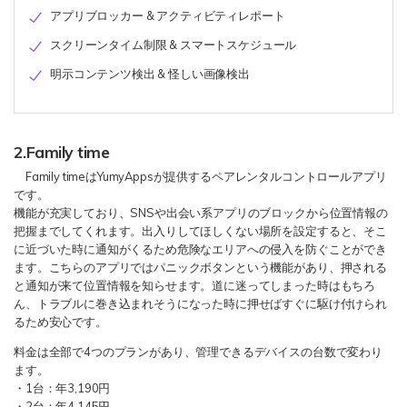
アプリブロッカー & アクティビティレポート
スクリーンタイム制限 & スマートスケジュール
明示コンテンツ検出 & 怪しい画像検出
2.Family time
Family timeはYumyAppsが提供するペアレンタルコントロールアプリ
です。
機能が充実しており、SNSや出会い系アプリのブロックから位置情報の
把握までしてくれます。出入りしてほしくない場所を設定すると、そこ
に近づいた時に通知がくるため危険なエリアへの侵入を防ぐことができ
ます。こちらのアプリではパニックボタンという機能があり、押される
と通知が来て位置情報を知らせます。道に迷ってしまった時はもちろ
ん、トラブルに巻き込まれそうになった時に押せばすぐに駆け付けられ
るため安心です。
料金は全部で4つのプランがあり、管理できるデバイスの台数で変わり
ます。
・1台：年3,190円
・2台：年4,145円