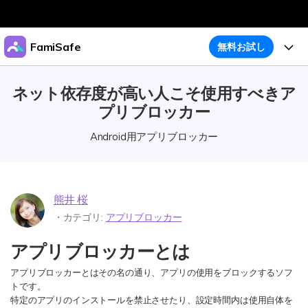
製品
FamiSafe
無料お試し
AIGCサービス
法人・教育・パートナー
機能
ネット依存度が高い人こそ使用すべきア
ユーティリティ
概要
プリブロッカー
企業情報
ガイド
アクティビティレポート
ソリューション
Android用アプリブロッカー
位置追跡
プラン＆価格
ダウンロード
アプリブロッカー
購入プラン
サポート
スクリーンタイム
熊井 桜
製品活用
・カテゴリ:
アプリブロッカー
ウェブフィルタ
アプリブロッカーとは
製品活用
今すぐ購入
怪しい画像検出
アプリブロッカーとはその名の通り、アプリの使用をブロックするソフ
明示コンテンツ検出
お子様のスマホでペアレンタルコントロール
トです。
ダウンロード
ログイン
特定のアプリのインストールを禁止させたり、設定時間内は使用自体を