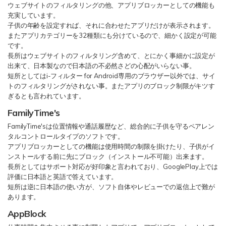
ウェブサイトのフィルタリングの他、アプリブロッカーとしての機能も
充実しています。
子供の年齢を設定すれば、それに合わせたアプリだけが表示されます。
またアプリカテゴリーを32種類にも分けているので、細かく設定が可能
です。
長所はウェブサイトのフィルタリング含めて、とにかく事細かに設定が
出来て、日本製なので日本語の不必然さどの心配がいらない事。
短所としてはi-フィルター for Android専用のブラウザー以外では、サイ
トのフィルタリングがされない事。またアプリのブロック制限がキツす
ぎるとも言われています。
FamilyTime's
FamilyTime'sは位置情報や通話履歴など、総合的に子供を守るペアレン
タルコントロールタイプのソフトです。
アプリブロッカーとしての機能は使用時間の制限を掛けたり、子供がイ
ンストールする前に先にブロック（インストール不可能）出来ます。
長所としてはサポート対応が好印象と言われており、GooglePlay上では
評価に日本語と英語で答えています。
短所は逆に日本語の使い方が、ソフト自体やレビューでの返信上で難が
あります。
AppBlock