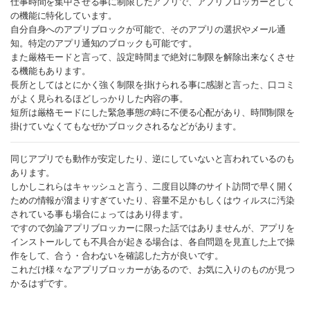
仕事時間を集中させる事に制限したアプリで、アプリブロッカーとして
の機能に特化しています。
自分自身へのアプリブロックが可能で、そのアプリの選択やメール通
知。特定のアプリ通知のブロックも可能です。
また厳格モードと言って、設定時間まで絶対に制限を解除出来なくさせ
る機能もあります。
長所としてはとにかく強く制限を掛けられる事に感謝と言った、口コミ
がよく見られるほどしっかりした内容の事。
短所は厳格モードにした緊急事態の時に不便る心配があり、時間制限を
掛けていなくてもなぜかブロックされるなどがあります。
同じアプリでも動作が安定したり、逆にしていないと言われているのも
あります。
しかしこれらはキャッシュと言う、二度目以降のサイト訪問で早く開く
ための情報が溜まりすぎていたり、容量不足かもしくはウィルスに汚染
されている事も場合にょってはあり得ます。
ですので勿論アプリブロッカーに限った話ではありませんが、アプリを
インストールしても不具合が起きる場合は、各自問題を見直した上で操
作をして、合う・合わないを確認した方が良いです。
これだけ様々なアプリブロッカーがあるので、お気に入りのものが見つ
かるはずです。