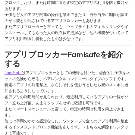
ブロックしたり、または時間に限らず特定のアプリの利用を防ぐ機能が
あります。
子供など人のアプリ関連の操作を禁止できたり、自分自身に制限が課す
検索
のが可能と明記されているアプリブロッカーもあります。
またアプリブロッカーと言っても、ウェブサイトのフィルタリングやイ
ンストールしてもらった人の現在位置把握など、他の機能が付いていて
アプリ利用制限に特化したものは少ないです。
アプリブロッカーFamisafeを紹介
する
FamiSafe
はアプリブロッカーとしての機能も付いた、総合的に子供をネ
ットの危険から守る、ペアレンタルコントロールタイプのソフトです。
特定のアプリの利用禁止。さらにそれを使おうとしたら親のスマホに通
知されるようになっています。
各アプリの利用時間が見られたり、最近利用しているアプリの一覧がソ
フト立ち上げ後、あまりタップをせずに確認も可能です。
またスマートスケジュールと言って、特定の時間は利用を禁止できま
す。
他には手間のかかる設定なしに、ワンタップで全てのアプリ利用を禁止
するインスタントブロック機能もあります。（もちろん解除もワンタッ
チで可能です。）