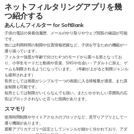
ネットフィルタリングアプリを幾
つ紹介する
あんしんフィルター for SoftBank
子供の電話の発着信履歴、メールのやり取りやウェブ閲覧の確認が可能
です。
他には利用時間の制限や位置情報把握など、子供を守るための機能が一
通り揃っています。
フィルター強度が年齢で分けた4つのモードから選べる形となってお
り、小学生モードだと動画や音楽、SNSや出会い・アダルトに加え、ゲ
ームも制限されるようになっています。 （年齢が上がると制限ジャンル
も緩和されます）
長所としては画面がシンプルで一つの画面に入る情報量が適度。また課
金制限も可能です。
短所としては制限がいくらなんでも強い。またいかがわしい雰囲気の広
告はブロックされないと言った指摘があります。
スマモリ
使用時間制限やサイトアクセスのブロックなど、見守りアプリとして一
通り機能があります。
遮断アプリカテゴリー設定としてジャンルが細かく分かれており、アダ