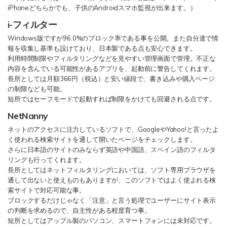
iPhoneどちらかでも、子供のAndroidスマホ監視が出来ます。）
i-フィルター
Windows版ですが96.0%のブロック率である事を公開。また自分達で情
報を収集し基準も設けており、日本製である点も安心できます。
利用時間制限やフィルタリングなどを見やすい管理画面で管理。不正な
内容を含んでいる可能性があるアプリを、起動前に警告してくれます。
長所としては月額366円（税込）と安い値段で、書き込みや購入ページ
の制限なども可能。
短所ではセーフモードで起動すれば制限をかけても回避される点です。
NetNanny
ネットのアクセスに注力しているソフトで、GoogleやYahoo!と言ったよ
く使われる検索サイトを通して開いたページをチェックします。
さらに日本語のサイトのみならず英語や中国語、スペイン語のフィルタ
リングも行ってくれます。
長所としてはネットフィルタリングにおいては、ソフト専用ブラウザを
通して出ないと使えものもありますが、このソフトではよく使よれる検
索サイトで対応可能な事。
ブロックするだけじゃなく「注意」と言う処理でユーザーにサイト表示
の判断を求めるので、自主性がある程度育つ事。
短所としてはアップル製のパソコン、スマートフォンには未対応です。