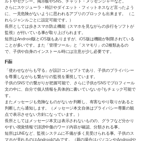
ルトやセクシー。掲示板やSNS、チャット・メッセンジャーなど。
さらにスケジューラ・時計やダイエット・フィットネスなど言ったよう
に、一見危険がないように思われるアプリのブロックも出来ます。 （こ
れらジャンルごとに設定可能です。）
長所としては歩きスマホ防止機能（スマホを見ながらの歩行をソフトが
監視）が付いている事が取り上げられます。
短所はAndroid版とiOS版もありますが、iOS版は機能が制限されている
ことが多いです。また「管理ツール」と「スマモリ」の2種類あるの
で、子供や自身のインストール時には注意が少し必要です。
Filii
「使わせながらも守る」が設計コンセプトであり、子供のプライバシー
を尊重しながらも繋がりの監視を重視しています。
子供のSNSでの繋がりが把握可能で、さらに子供がSNSでプロフィール
文の中に、自分で個人情報を具体的に書いていないか?もチェック可能で
す。
またメッセージも危険なものがないか判断し、有害なやり取りがあると
判断したら通知します。（メッセージ本文自体はプライバシー尊重の観
点で表示させない方針になっています。）
長所としてはメッセージ本文は表示されないものの、グラフなど分かり
やすい視覚情報で誹謗中傷のワード内容が確認、分類される事。
短所はLINEなど、監視システムに不備が多く見受けられる事。子供のス
マホが見れるのはAndroidのみです。（親の場合はパソコンやAndroidや