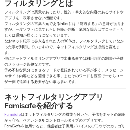
フィルタリングとは
フィルタリングは悪意があったり、性的・暴力的な内容のあるサイトや
検索
アプリを、表示させない機能です。
フィルタリングの言葉の元であるFilterには「濾過する」の意味がありま
すが、一度ソフトに見てもらい危険か判断し危険な場合はブロック・も
しくは通知が届くようになっています。
なおネット犯罪に巻き込まれた人の90%は、フィルタリングしていなか
った事が判明していますので、ネットフィルタリングは必然と言えま
す。
他にネットフィルタリングアプリで出来る事では利用時間の制限や子供
のメッセージ監視などです。
予め不快な気分にさせるワードが登録されている事が多く、メッセージ
やサイト内容などを遮断できる事。またそのワードも豊富で一からユー
ザー側で追加する必要がない事も多いです。
ネットフィルタリングアプリ
Famisafeを紹介する
FamiSafe
はネットフィルタリングの機能も付いた、子供をネットの危険
から守る、ペアレンタルコントロールタイプのアプリです。
FamiSafeを使用すると、保護者は子供用デバイスのブラウザのカテゴリ