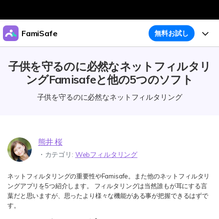
製品
FamiSafe
無料お試し
AIGCサービス
法人・教育・パートナー
機能
子供を守るのに必然なネットフィルタリ
ユーティリティ
概要
ングFamisafeと他の5つのソフト
企業情報
ガイド
アクティビティレポート
ソリューション
子供を守るのに必然なネットフィルタリング
位置追跡
プラン＆価格
ダウンロード
アプリブロッカー
購入プラン
サポート
スクリーンタイム
熊井 桜
製品活用
・カテゴリ:
Webフィルタリング
ウェブフィルタ
ネットフィルタリングの重要性やFamisafe。また他のネットフィルタリ
製品活用
今すぐ購入
怪しい画像検出
ングアプリを5つ紹介します。 フィルタリングは当然誰もが耳にする言
明示コンテンツ検出
葉だと思いますが、思ったより様々な機能がある事が把握できるはずで
お子様のスマホでペアレンタルコントロール
す。
ダウンロード
ログイン