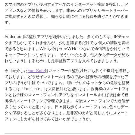
スマホ内のアプリが使用するすべてのインターネット接続を検出し、IP
アドレスなどの情報を表示します。非表示のアプリがリモートサーバー
に接続するときに通知し、知らない間に生じる接続を防ぐことができま
す。
Andoriod用の監視アプリを紹介いたしました。多くのものは、IPチェッ
クまでしかしてくれませんが、少し意識するだけでも 個人の情報を管理
できると思います。WIFIも今はFreeWIFIにつないで通信料をかけないで
ネットワークにつながります。 そういったとき、他人からデータが見ら
れないようにするためにも是非監視アプリを入れておきましょう。
今回紹介した
FamiSafe
はネットワーク監視以外にも多くの機能を搭載し
ております。どうせインストールするのであれば複数の機能を持ったア
プリのほうが手軽でいいですよね。 特に子供のネットからの危険を監視
するには「Famisafe」は大変便利だと思います。親御様のスマートフォ
ンとお子様のスマートフォンにアプリをインストールすれば後は全て親
御様のスマートフォンで管理できます。 今後スマートフォンでの通信が
多くなっていくと思います。日々持ち歩くスマートフォンに色々なデー
タを保存することが多くなります。是非家のカギと同じようにスマート
フォンにもカギを付けてみてはいかがでしょうか。