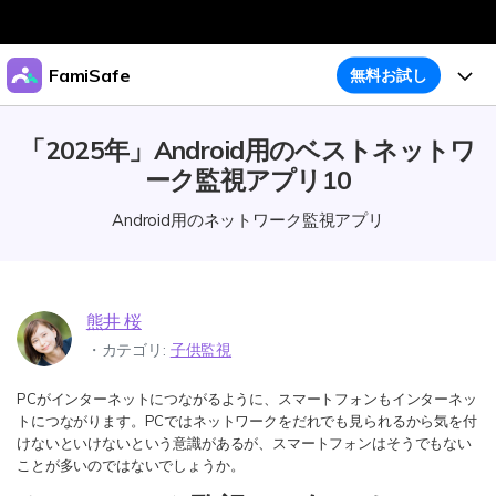
製品
FamiSafe
無料お試し
AIGCサービス
法人・教育・パートナー
機能
「2025年」Android用のベストネットワ
ユーティリティ
概要
ーク監視アプリ10
企業情報
ガイド
アクティビティレポート
ソリューション
Android用のネットワーク監視アプリ
位置追跡
プラン＆価格
ダウンロード
アプリブロッカー
購入プラン
サポート
スクリーンタイム
熊井 桜
製品活用
・カテゴリ:
子供監視
ウェブフィルタ
PCがインターネットにつながるように、スマートフォンもインターネッ
製品活用
今すぐ購入
怪しい画像検出
トにつながります。PCではネットワークをだれでも見られるから気を付
明示コンテンツ検出
けないといけないという意識があるが、スマートフォンはそうでもない
お子様のスマホでペアレンタルコントロール
ことが多いのではないでしょうか。
ダウンロード
ログイン