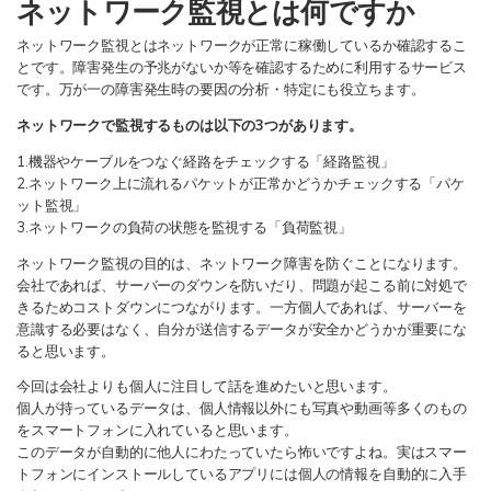
ネットワーク監視とは何ですか
ネットワーク監視とはネットワークが正常に稼働しているか確認するこ
検索
とです。障害発生の予兆がないか等を確認するために利用するサービス
です。万が一の障害発生時の要因の分析・特定にも役立ちます。
ネットワークで監視するものは以下の3つがあります。
1.機器やケーブルをつなぐ経路をチェックする「経路監視」
2.ネットワーク上に流れるパケットが正常かどうかチェックする「パケ
ット監視」
3.ネットワークの負荷の状態を監視する「負荷監視」
ネットワーク監視の目的は、ネットワーク障害を防ぐことになります。
会社であれば、サーバーのダウンを防いだり、問題が起こる前に対処で
きるためコストダウンにつながります。一方個人であれば、サーバーを
意識する必要はなく、自分が送信するデータが安全かどうかが重要にな
ると思います。
今回は会社よりも個人に注目して話を進めたいと思います。
個人が持っているデータは、個人情報以外にも写真や動画等多くのもの
をスマートフォンに入れていると思います。
このデータが自動的に他人にわたっていたら怖いですよね。実はスマー
トフォンにインストールしているアプリには個人の情報を自動的に入手